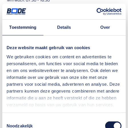
Donnerstag: 07:30 – 16:30
Freitag: 07:30 – 15:30
Kontaktdaten
Toestemming
Details
Over
BODE Freight Protection
Sas van Gent
Suikerdijk 2A
Deze website maakt gebruik van cookies
4551 BT Sas van Gent
Nederland
We gebruiken cookies om content en advertenties te
personaliseren, om functies voor social media te bieden
Telefon
:
+31 (0)88 – 206 6700
en om ons websiteverkeer te analyseren. Ook delen we
E-mail
:
info@bode-freightprotection.com
informatie over uw gebruik van onze site met onze
partners voor social media, adverteren en analyse. Deze
Handelskammernummer: 23088235
partners kunnen deze gegevens combineren met andere
Umsatzsteuer-Identifikationsnummer: 806490056B01
informatie die u aan ze heeft verstrekt of die ze hebben
verzameld op basis van uw gebruik van hun services.
BODE FREIGHT PROTECTION
SAS VAN GENT
Toestemmingsselectie
Noodzakelijk