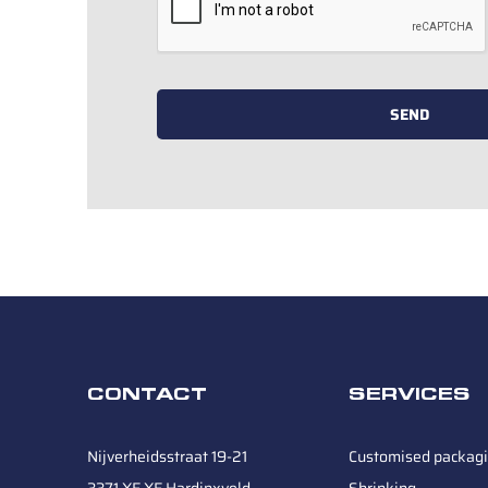
SEND
CONTACT
SERVICES
Nijverheidsstraat 19-21
Customised packag