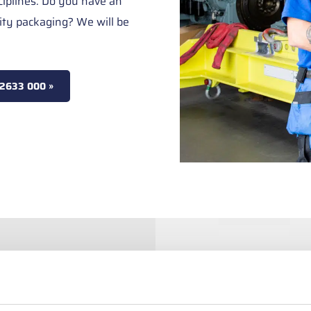
ciplines. Do you have an
ity packaging? We will be
 2633 000 »
YOU?