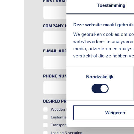
FIRST NAME & SURNAME
*
Toestemming
Deze website maakt gebruik
COMPANY NAME
*
We gebruiken cookies om cont
websiteverkeer te analyseren
media, adverteren en analys
E-MAIL ADRESS
*
verstrekt of die ze hebben v
Toestemmingsselectie
PHONE NUMBER
Noodzakelijk
DESIRED PRODUCTS / SERVICES
*
Wooden boxes
Weigeren
Customised pallets
Transport saddles
Lashing & securing