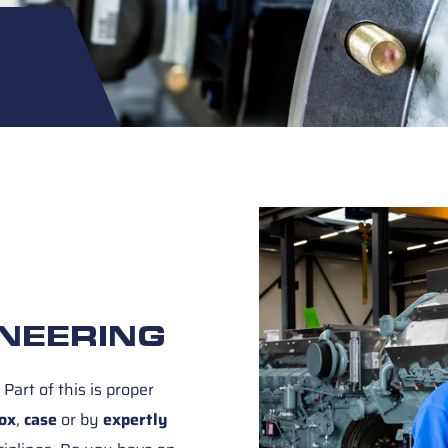
G
NEERING
Part of this is proper
ox
,
case
or by
expertly