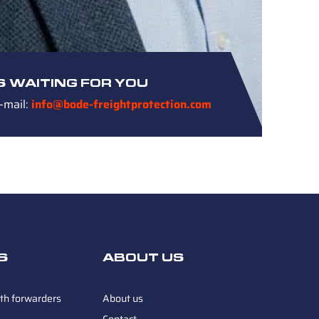
S WAITING FOR YOU
-mail:
info@bode-freightprotection.com
S
ABOUT US
th forwarders
About us