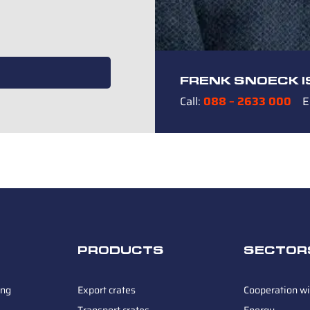
FRENK SNOECK I
Call:
088 – 2633 000
E
PRODUCTS
SECTOR
ing
Export crates
Cooperation wi